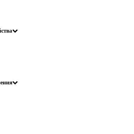
йства
ения