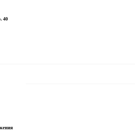
. 40
ьжения